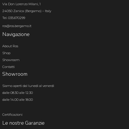
Via Don Lorenzo Milani, 1
24050 Zanica (Bergamo) – Italy
Tel. 035.670299
ros@ros.bergamo.it
Navigazione
About Ros
Shop
Showroom
Contatti
Showroom
Siamo aperti dal lunedì al venerdì
dalle 08.30 alle 12.30
dalle 14.00 alle 18.00
Certificazioni
Le nostre Garanzie