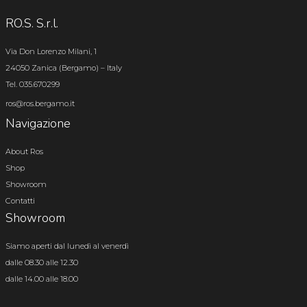
RO.S. S.r.l.
Via Don Lorenzo Milani, 1
24050 Zanica (Bergamo) – Italy
Tel. 035.670299
ros@ros.bergamo.it
Navigazione
About Ros
Shop
Showroom
Contatti
Showroom
Siamo aperti dal lunedì al venerdì
dalle 08.30 alle 12.30
dalle 14.00 alle 18.00