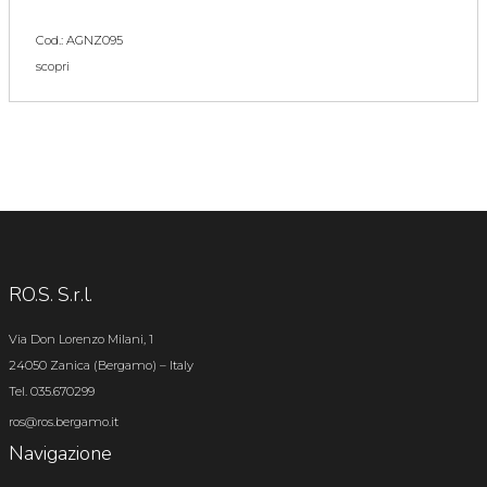
Cod.: AGNZ095
scopri
RO.S. S.r.l.
Via Don Lorenzo Milani, 1
24050 Zanica (Bergamo) – Italy
Tel. 035.670299
ros@ros.bergamo.it
Navigazione