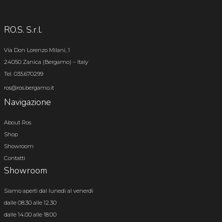
RO.S. S.r.l.
Via Don Lorenzo Milani, 1
24050 Zanica (Bergamo) – Italy
Tel. 035.670299
ros@ros.bergamo.it
Navigazione
About Ros
Shop
Showroom
Contatti
Showroom
Siamo aperti dal lunedì al venerdì
dalle 08.30 alle 12.30
dalle 14.00 alle 18.00