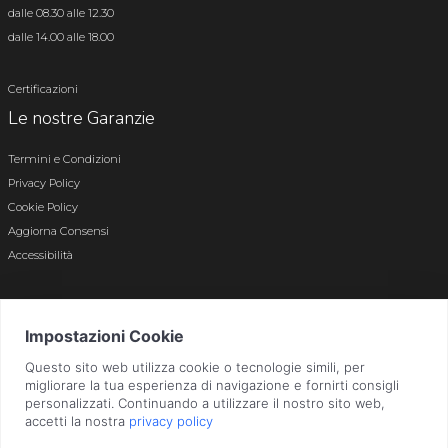
dalle 08.30 alle 12.30
dalle 14.00 alle 18.00
Certificazioni
Le nostre Garanzie
Termini e Condizioni
Privacy Policy
Cookie Policy
Aggiorna Consensi
Accessibilità
© 2026 Tutti i diritti riservati · P.iva e c.f. 01496180165 · Iscr. registro imprese di
Bergamo n. 01496180165 · Capitale Sociale i.v. € 800.000,00