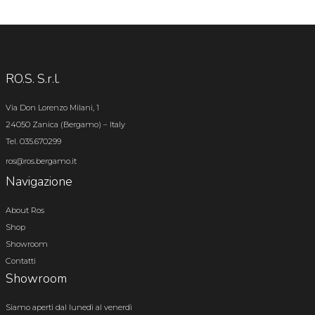
RO.S. S.r.l.
Via Don Lorenzo Milani, 1
24050 Zanica (Bergamo) – Italy
Tel. 035.670299
ros@ros.bergamo.it
Navigazione
About Ros
Shop
Showroom
Contatti
Showroom
Siamo aperti dal lunedì al venerdì