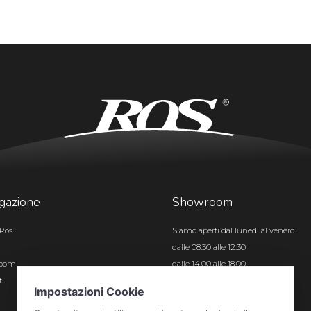
gazione
Showroom
Ros
Siamo aperti dal lunedì al venerdì
dalle 08.30 alle 12.30
room
dalle 14.00 alle 18.00
ti
Certificazioni