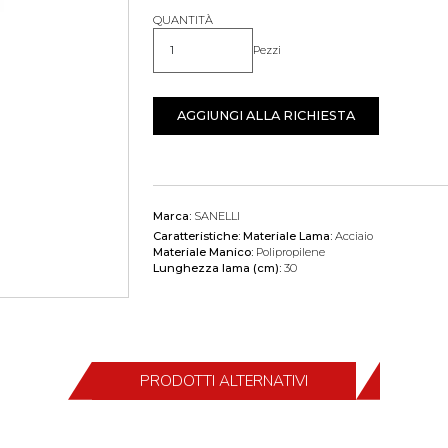
QUANTITÀ
Pezzi
Quantità
AGGIUNGI ALLA RICHIESTA
Marca:
SANELLI
Caratteristiche:
Materiale Lama:
Acciaio
Materiale Manico:
Polipropilene
Lunghezza lama (cm):
30
PRODOTTI ALTERNATIVI