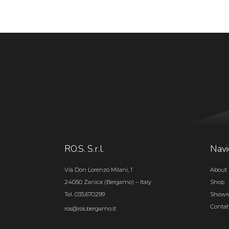
RO.S. S.r.l.
Navi
Via Don Lorenzo Milani, 1
About 
24050 Zanica (Bergamo) – Italy
Shop
Tel. 035.670299
Show
Contat
ros@ros.bergamo.it