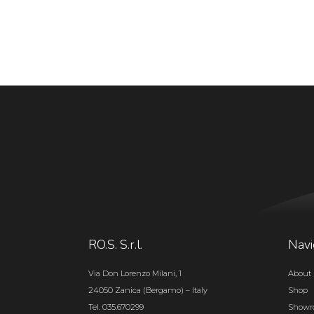
RO.S. S.r.l.
Navi
Via Don Lorenzo Milani, 1
About 
24050 Zanica (Bergamo) – Italy
Shop
Tel. 035.670299
Show