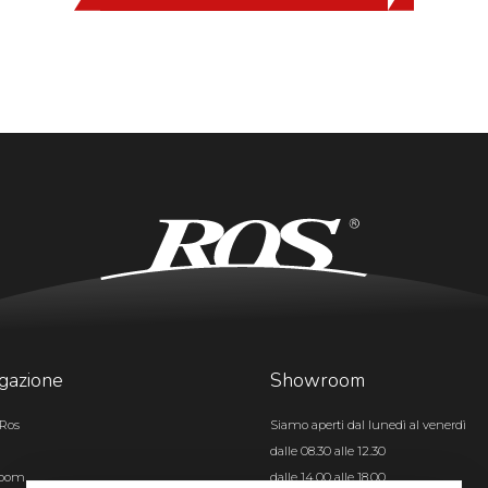
gazione
Showroom
Ros
Siamo aperti dal lunedì al venerdì
dalle 08.30 alle 12.30
room
dalle 14.00 alle 18.00