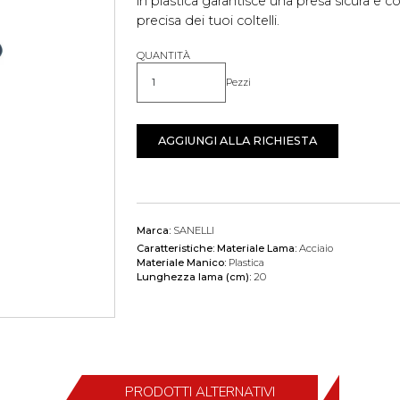
in plastica garantisce una presa sicura e co
precisa dei tuoi coltelli.
QUANTITÀ
Pezzi
Quantità
AGGIUNGI ALLA RICHIESTA
Marca:
SANELLI
Caratteristiche:
Materiale Lama:
Acciaio
Materiale Manico:
Plastica
Lunghezza lama (cm):
20
PRODOTTI ALTERNATIVI