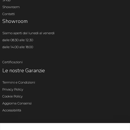
Shop
Showroom
Contatti
Showroom
Siamo aperti dal lunedì al venerdì
dalle 08.30 alle 12.30
dalle 14.00 alle 18.00
Certificazioni
Le nostre Garanzie
Termini e Condizioni
Privacy Policy
Cookie Policy
Aggiorna Consensi
Accessibilità