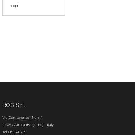
scopri
RO.S. S.r.l.
Via Don Lorenzo Milani, 1
24050 Zanica (Bergamo) – Italy
Tel. 035.670299