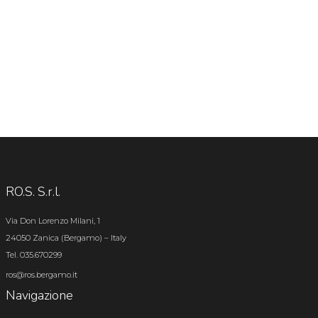
RO.S. S.r.l.
Via Don Lorenzo Milani, 1
24050 Zanica (Bergamo) – Italy
Tel. 035.670299
ros@ros.bergamo.it
Navigazione