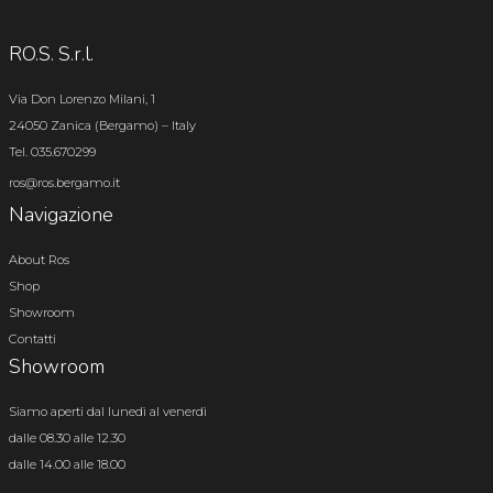
RO.S. S.r.l.
Via Don Lorenzo Milani, 1
24050 Zanica (Bergamo) – Italy
Tel. 035.670299
ros@ros.bergamo.it
Navigazione
About Ros
Shop
Showroom
Contatti
Showroom
Siamo aperti dal lunedì al venerdì
dalle 08.30 alle 12.30
dalle 14.00 alle 18.00