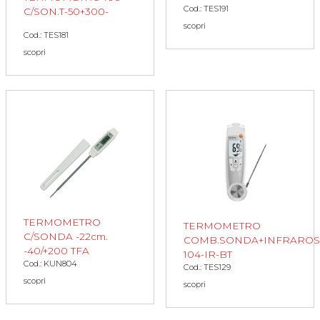
Cod.: TES191
C/SON.T-50+300-
scopri
Cod.: TES181
scopri
TERMOMETRO
TERMOMETRO
C/SONDA -22cm.
COMB.SONDA+INFRAROS
-40/+200 TFA
104-IR-BT
Cod.: KUN804
Cod.: TES129
scopri
scopri