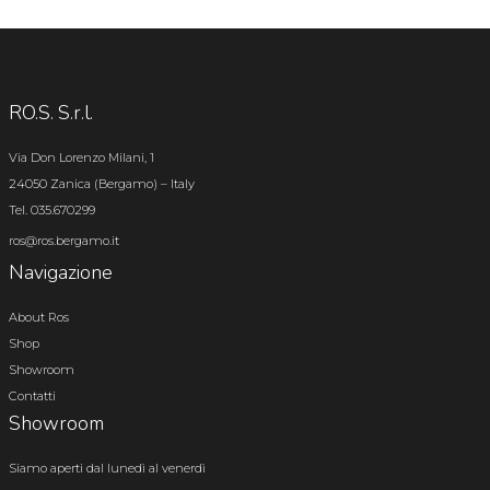
RO.S. S.r.l.
Via Don Lorenzo Milani, 1
24050 Zanica (Bergamo) – Italy
Tel. 035.670299
ros@ros.bergamo.it
Navigazione
About Ros
Shop
Showroom
Contatti
Showroom
Siamo aperti dal lunedì al venerdì