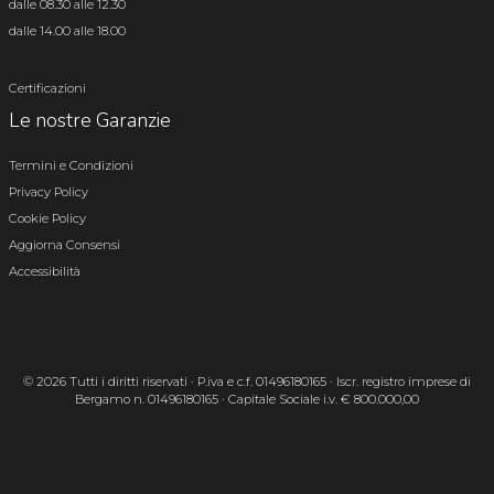
dalle 08.30 alle 12.30
dalle 14.00 alle 18.00
Certificazioni
Le nostre Garanzie
Termini e Condizioni
Privacy Policy
Cookie Policy
Aggiorna Consensi
Accessibilità
© 2026 Tutti i diritti riservati · P.iva e c.f. 01496180165 · Iscr. registro imprese di
Bergamo n. 01496180165 · Capitale Sociale i.v. € 800.000,00