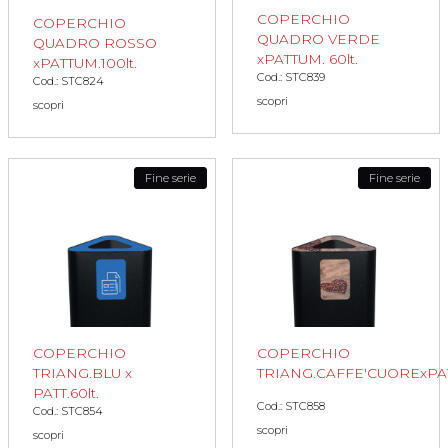
COPERCHIO
COPERCHIO
QUADRO VERDE
QUADRO ROSSO
xPATTUM. 60lt.
xPATTUM.100lt.
Cod.: STC839
Cod.: STC824
scopri
scopri
Fine serie
Fine serie
COPERCHIO
COPERCHIO
TRIANG.BLU x
TRIANG.CAFFE'CUORExPAT.
PATT.60lt.
Cod.: STC858
Cod.: STC854
scopri
scopri