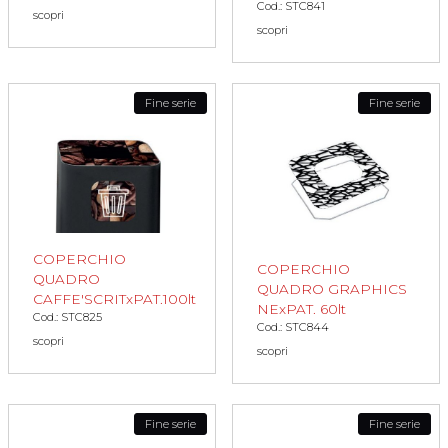
Cod.: STC841
scopri
scopri
Fine serie
Fine serie
COPERCHIO
COPERCHIO
QUADRO
QUADRO GRAPHICS
CAFFE'SCRITxPAT.100lt
NExPAT. 60lt
Cod.: STC825
Cod.: STC844
scopri
scopri
Fine serie
Fine serie