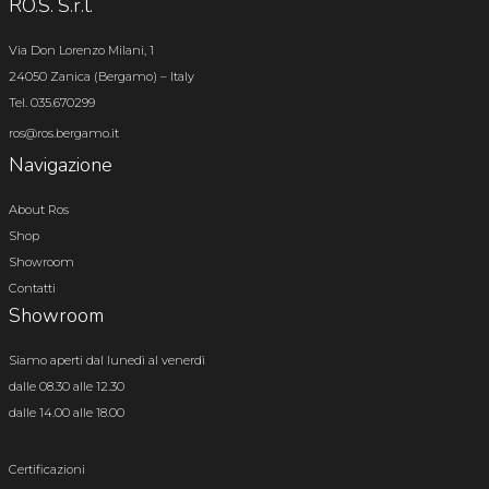
RO.S. S.r.l.
Via Don Lorenzo Milani, 1
24050 Zanica (Bergamo) – Italy
Tel. 035.670299
ros@ros.bergamo.it
Navigazione
About Ros
Shop
Showroom
Contatti
Showroom
Siamo aperti dal lunedì al venerdì
dalle 08.30 alle 12.30
dalle 14.00 alle 18.00
Certificazioni