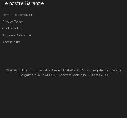
Le nostre Garanzie
Termini e Condizioni
Privacy Policy
Cookie Policy
Aggiorna Consensi
Accessibilità
© 2026 Tutti i diritti riservati · P.iva e c.f. 01496180165 · Iscr. registro imprese di
Bergamo n. 01496180165 · Capitale Sociale i.v. € 800.000,00